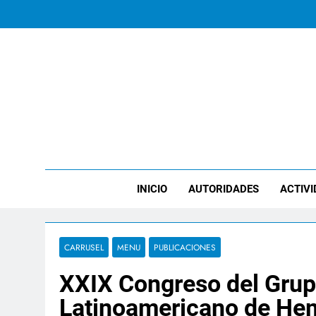
Saltar
al
contenido
ICHT
INICIO
AUTORIDADES
ACTIVI
CARRUSEL
MENU
PUBLICACIONES
XXIX Congreso del Grup
Latinoamericano de Hem