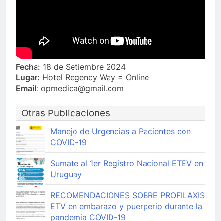
Fecha:
18 de Setiembre 2024
Lugar:
Hotel Regency Way = Online
Email:
opmedica@gmail.com
Otras Publicaciones
Manejo de Urgencias a Pacientes con
COVID-19
Sumate al 1er Registro Nacional ETEV en
Uruguay
RECOMENDACIONES SOBRE PROFILAXIS
ETV en embarazo y puerperio durante la
pandemia COVID-19