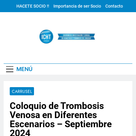
Saltar
HACETE SOCIO !!
Importancia de ser Socio
Contacto
al
contenido
ICHT Uruguay
MENÚ
CARRUSEL
Coloquio de Trombosis
Venosa en Diferentes
Escenarios – Septiembre
2024