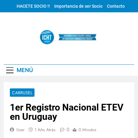
Saltar
HACETE SOCIO !!
Importancia de ser Socio
Contacto
al
contenido
ICHT Uruguay
MENÚ
CARRUSEL
1er Registro Nacional ETEV
en Uruguay
0
User
1 Año Atrás
0 Minutos