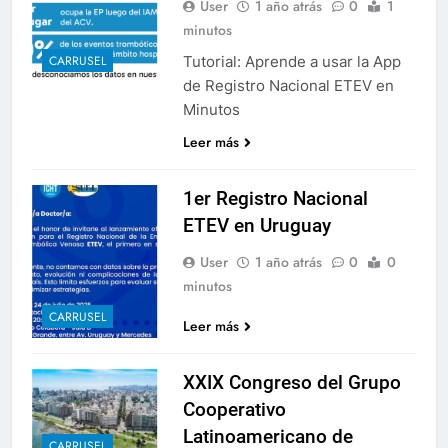
User
1 año atrás
0
1
minutos
Tutorial: Aprende a usar la App
CARRUSEL
de Registro Nacional ETEV en
Minutos
Leer más
1er Registro Nacional
ETEV en Uruguay
User
1 año atrás
0
0
minutos
CARRUSEL
Leer más
XXIX Congreso del Grupo
Cooperativo
Latinoamericano de
CARRUSEL