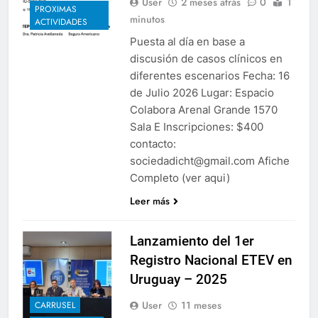
User
2 meses atrás
0
1
PROXIMAS
minutos
ACTIVIDADES
Puesta al día en base a
discusión de casos clínicos en
diferentes escenarios Fecha: 16
de Julio 2026 Lugar: Espacio
Colabora Arenal Grande 1570
Sala E Inscripciones: $400
contacto:
sociedadicht@gmail.com Afiche
Completo (ver aqui)
Leer más
Lanzamiento del 1er
Registro Nacional ETEV en
Uruguay – 2025
User
11 meses
CARRUSEL