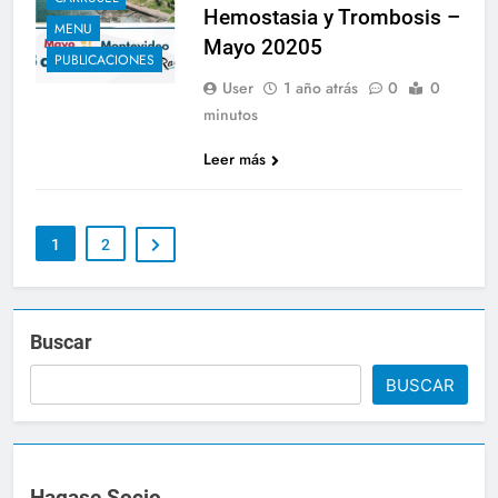
Hemostasia y Trombosis –
MENU
Mayo 20205
PUBLICACIONES
User
1 año atrás
0
0
minutos
Leer más
1
2
Buscar
BUSCAR
Hagase Socio