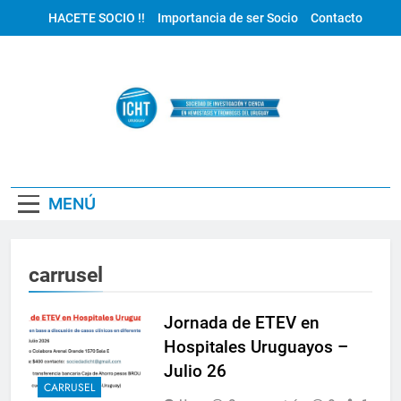
Saltar
HACETE SOCIO !!
Importancia de ser Socio
Contacto
al
contenido
ICHT Uruguay
MENÚ
carrusel
Jornada de ETEV en
Hospitales Uruguayos –
Julio 26
CARRUSEL