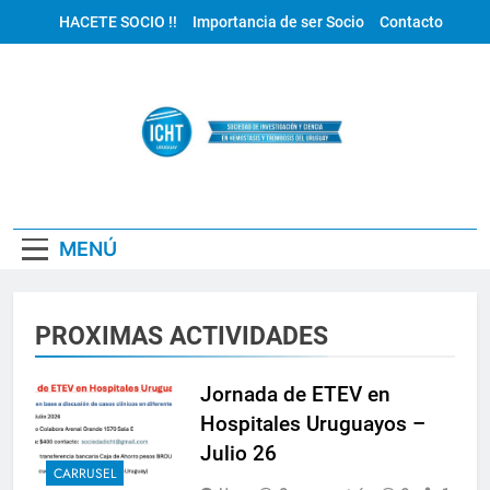
Saltar
HACETE SOCIO !!
Importancia de ser Socio
Contacto
al
contenido
ICHT Uruguay
MENÚ
PROXIMAS ACTIVIDADES
Jornada de ETEV en
Hospitales Uruguayos –
Julio 26
CARRUSEL