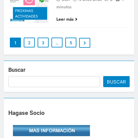
minutos
PROXIMAS
ACTIVIDADES
Leer más
1
2
3
…
5
Buscar
BUSCAR
Hagase Socio