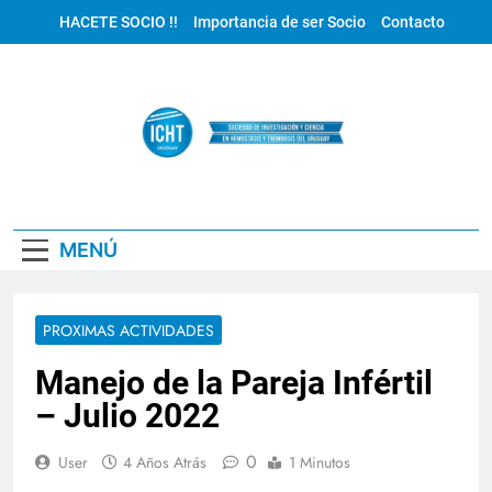
Saltar
HACETE SOCIO !!
Importancia de ser Socio
Contacto
al
contenido
ICHT Uruguay
MENÚ
PROXIMAS ACTIVIDADES
Manejo de la Pareja Infértil
– Julio 2022
0
User
4 Años Atrás
1 Minutos