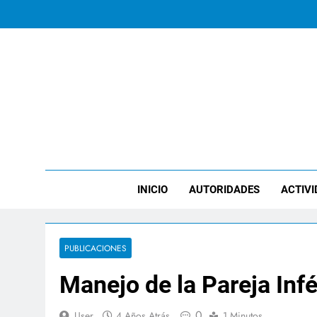
Saltar
al
contenido
ICHT
INICIO
AUTORIDADES
ACTIVI
PUBLICACIONES
Manejo de la Pareja Infé
0
User
4 Años Atrás
1 Minutos