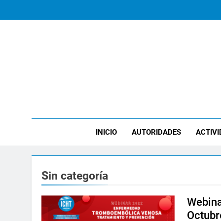
Saltar
al
contenido
ICHT
INICIO
AUTORIDADES
ACTIVI
Sin categoría
Webina
Octubr