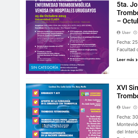
5ta. J
Trombo
– Octu
User
Fecha: 25
Facultad 
Leer más
SIN CATEGORÍA
XVI Si
Trombo
User
Fecha: 30
Montevid
del Interi