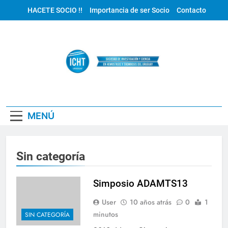
Saltar
HACETE SOCIO !!
Importancia de ser Socio
Contacto
al
contenido
ICHT Uruguay
MENÚ
Sin categoría
Simposio ADAMTS13
User
10 años atrás
0
1
minutos
SIN CATEGORÍA