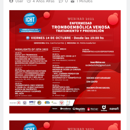
0
User
4 Años Atrás
1 Minutos