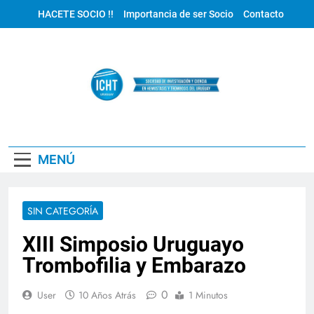
Saltar
HACETE SOCIO !!
Importancia de ser Socio
Contacto
al
contenido
ICHT Uruguay
MENÚ
SIN CATEGORÍA
XIII Simposio Uruguayo
Trombofilia y Embarazo
0
User
10 Años Atrás
1 Minutos