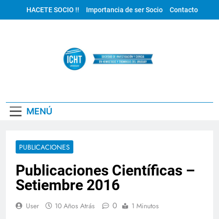
Saltar
HACETE SOCIO !!
Importancia de ser Socio
Contacto
al
contenido
ICHT Uruguay
MENÚ
PUBLICACIONES
Publicaciones Científicas –
Setiembre 2016
0
User
10 Años Atrás
1 Minutos