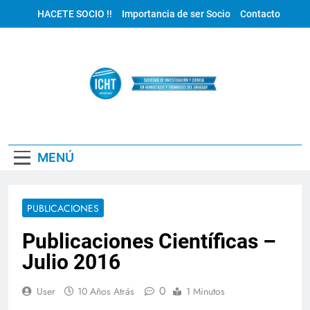
Saltar
HACETE SOCIO !!
Importancia de ser Socio
Contacto
al
contenido
ICHT Uruguay
MENÚ
PUBLICACIONES
Publicaciones Científicas –
Julio 2016
0
User
10 Años Atrás
1 Minutos