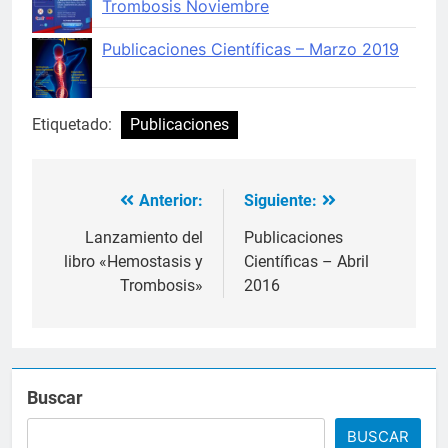
Trombosis Noviembre
Publicaciones Científicas – Marzo 2019
Etiquetado:
Publicaciones
Anterior:
Siguiente:
Navegación
de
Lanzamiento del
Publicaciones
libro «Hemostasis y
Científicas – Abril
entradas
Trombosis»
2016
Buscar
BUSCAR