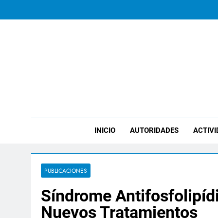
Saltar
al
contenido
ICHT
INICIO
AUTORIDADES
ACTIVI
PUBLICACIONES
Síndrome Antifosfolipíd
Nuevos Tratamientos