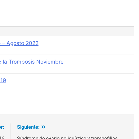
o – Agosto 2022
e la Trombosis Noviembre
019
r:
Siguiente:
16
Síndrome de ovario poliquístico y trombofilias.