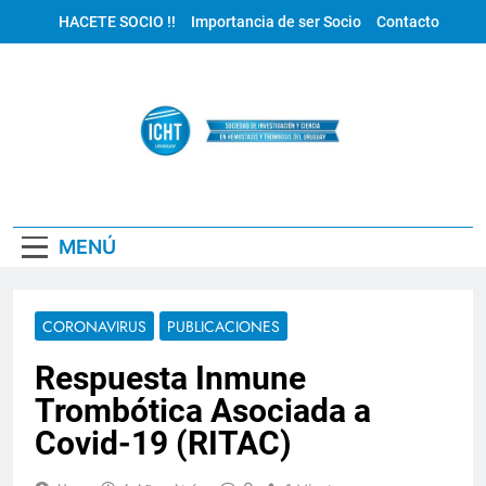
Saltar
HACETE SOCIO !!
Importancia de ser Socio
Contacto
al
contenido
ICHT Uruguay
MENÚ
CORONAVIRUS
PUBLICACIONES
Respuesta Inmune
Trombótica Asociada a
Covid-19 (RITAC)