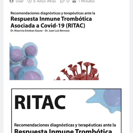
0
User
6 Años Atrás
1 Minutos