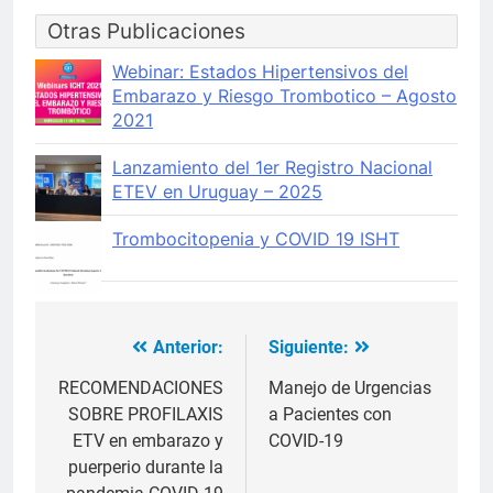
Otras Publicaciones
Webinar: Estados Hipertensivos del
Embarazo y Riesgo Trombotico – Agosto
2021
Lanzamiento del 1er Registro Nacional
ETEV en Uruguay – 2025
Trombocitopenia y COVID 19 ISHT
Anterior:
Siguiente:
Navegación
de
RECOMENDACIONES
Manejo de Urgencias
SOBRE PROFILAXIS
a Pacientes con
entradas
ETV en embarazo y
COVID-19
puerperio durante la