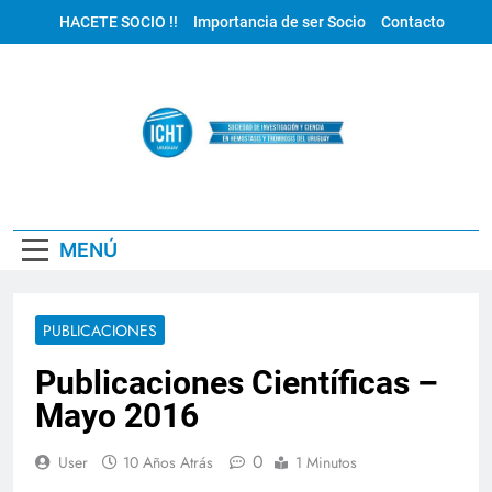
Saltar
HACETE SOCIO !!
Importancia de ser Socio
Contacto
al
contenido
ICHT Uruguay
MENÚ
PUBLICACIONES
Publicaciones Científicas –
Mayo 2016
0
User
10 Años Atrás
1 Minutos