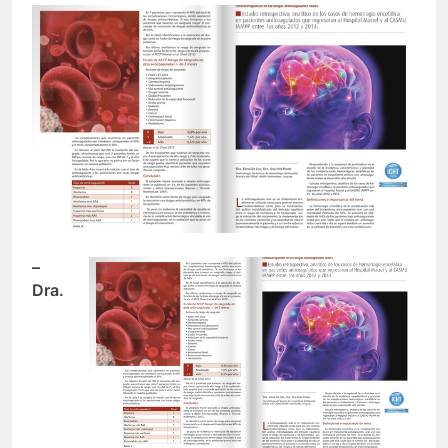
–
Dra.