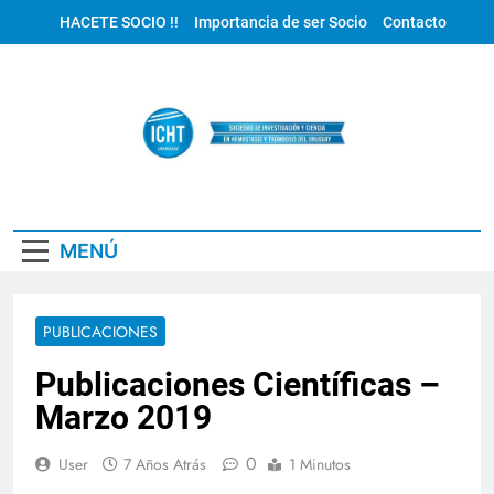
Saltar
HACETE SOCIO !!
Importancia de ser Socio
Contacto
al
contenido
ICHT Uruguay
MENÚ
PUBLICACIONES
Publicaciones Científicas –
Marzo 2019
0
User
7 Años Atrás
1 Minutos