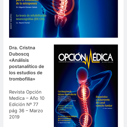
Dra. Cristna
Duboscq
«Análisis
postanalítico de
los estudios de
trombofilia»
Revista Opción
Medica – Año 10
Edición Nº 77
pág 36 – Marzo
2019